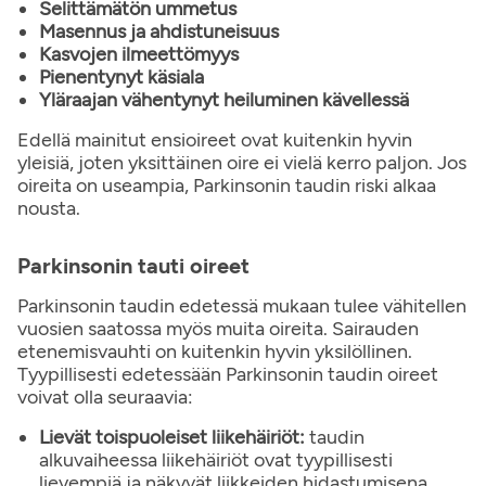
Selittämätön ummetus
Masennus ja ahdistuneisuus
Kasvojen ilmeettömyys
Pienentynyt käsiala
Yläraajan vähentynyt heiluminen kävellessä
Edellä mainitut ensioireet ovat kuitenkin hyvin
yleisiä, joten yksittäinen oire ei vielä kerro paljon. Jos
oireita on useampia, Parkinsonin taudin riski alkaa
nousta.
Parkinsonin tauti oireet
Parkinsonin taudin edetessä mukaan tulee vähitellen
vuosien saatossa myös muita oireita. Sairauden
etenemisvauhti on kuitenkin hyvin yksilöllinen.
Tyypillisesti edetessään Parkinsonin taudin oireet
voivat olla seuraavia:
Lievät toispuoleiset liikehäiriöt:
taudin
alkuvaiheessa liikehäiriöt ovat tyypillisesti
lievempiä ja näkyvät liikkeiden hidastumisena,