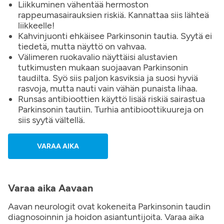
Liikkuminen vähentää hermoston
rappeumasairauksien riskiä. Kannattaa siis lähteä
liikkeelle!
Kahvinjuonti ehkäisee Parkinsonin tautia. Syytä ei
tiedetä, mutta näyttö on vahvaa.
Välimeren ruokavalio näyttäisi alustavien
tutkimusten mukaan suojaavan Parkinsonin
taudilta. Syö siis paljon kasviksia ja suosi hyviä
rasvoja, mutta nauti vain vähän punaista lihaa.
Runsas antibioottien käyttö lisää riskiä sairastua
Parkinsonin tautiin. Turhia antibioottikuureja on
siis syytä vältellä.
VARAA AIKA
Varaa aika Aavaan
Aavan neurologit ovat kokeneita Parkinsonin taudin
diagnosoinnin ja hoidon asiantuntijoita. Varaa aika