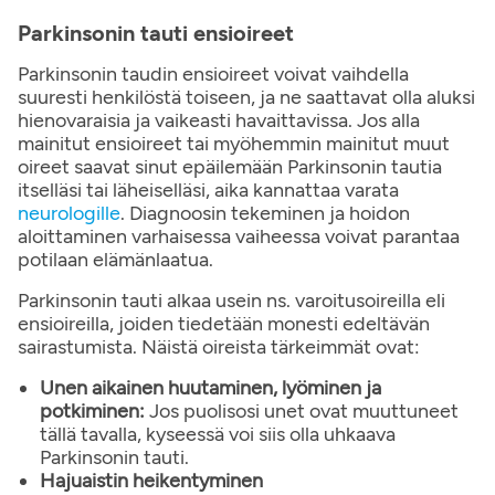
Parkinsonin tauti ensioireet
Parkinsonin taudin ensioireet voivat vaihdella
suuresti henkilöstä toiseen, ja ne saattavat olla aluksi
hienovaraisia ja vaikeasti havaittavissa. Jos alla
mainitut ensioireet tai myöhemmin mainitut muut
oireet saavat sinut epäilemään Parkinsonin tautia
itselläsi tai läheiselläsi, aika kannattaa varata
neurologille
. Diagnoosin tekeminen ja hoidon
aloittaminen varhaisessa vaiheessa voivat parantaa
potilaan elämänlaatua.
Parkinsonin tauti alkaa usein ns. varoitusoireilla eli
ensioireilla, joiden tiedetään monesti edeltävän
sairastumista. Näistä oireista tärkeimmät ovat:
Unen aikainen huutaminen, lyöminen ja
potkiminen:
Jos puolisosi unet ovat muuttuneet
tällä tavalla, kyseessä voi siis olla uhkaava
Parkinsonin tauti.
Hajuaistin heikentyminen