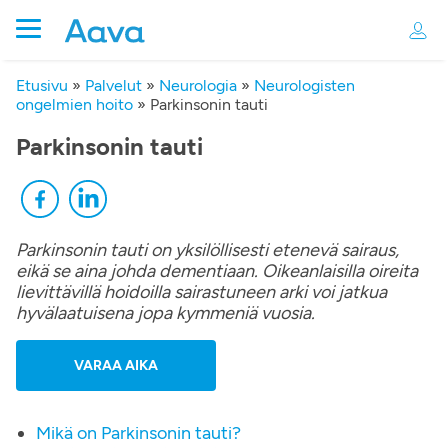
Etusivu
»
Palvelut
»
Neurologia
»
Neurologisten
ongelmien hoito
»
Parkinsonin tauti
Parkinsonin tauti
Parkinsonin tauti on yksilöllisesti etenevä sairaus,
eikä se aina johda dementiaan. Oikeanlaisilla oireita
lievittävillä hoidoilla sairastuneen arki voi jatkua
hyvälaatuisena jopa kymmeniä vuosia.
VARAA AIKA
Mikä on Parkinsonin tauti?