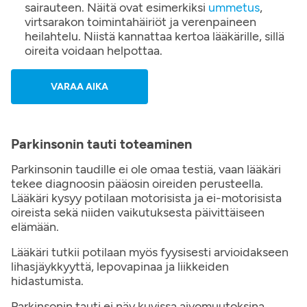
sairauteen. Näitä ovat esimerkiksi
ummetus
,
virtsarakon toimintahäiriöt ja verenpaineen
heilahtelu. Niistä kannattaa kertoa lääkärille, sillä
oireita voidaan helpottaa.
VARAA AIKA
Parkinsonin tauti toteaminen
Parkinsonin taudille ei ole omaa testiä, vaan lääkäri
tekee diagnoosin pääosin oireiden perusteella.
Lääkäri kysyy potilaan motorisista ja ei-motorisista
oireista sekä niiden vaikutuksesta päivittäiseen
elämään.
Lääkäri tutkii potilaan myös fyysisesti arvioidakseen
lihasjäykkyyttä, lepovapinaa ja liikkeiden
hidastumista.
Parkinsonin tauti ei näy kuvissa aivomuutoksina,