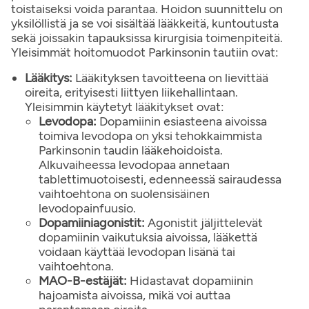
toistaiseksi voida parantaa. Hoidon suunnittelu on
yksilöllistä ja se voi sisältää lääkkeitä, kuntoutusta
sekä joissakin tapauksissa kirurgisia toimenpiteitä.
Yleisimmät hoitomuodot Parkinsonin tautiin ovat:
Lääkitys:
Lääkityksen tavoitteena on lievittää
oireita, erityisesti liittyen liikehallintaan.
Yleisimmin käytetyt lääkitykset ovat:
Levodopa:
Dopamiinin esiasteena aivoissa
toimiva levodopa on yksi tehokkaimmista
Parkinsonin taudin lääkehoidoista.
Alkuvaiheessa levodopaa annetaan
tablettimuotoisesti, edenneessä sairaudessa
vaihtoehtona on suolensisäinen
levodopainfuusio.
Dopamiiniagonistit:
Agonistit jäljittelevät
dopamiinin vaikutuksia aivoissa, lääkettä
voidaan käyttää levodopan lisänä tai
vaihtoehtona.
MAO-B-estäjät:
Hidastavat dopamiinin
hajoamista aivoissa, mikä voi auttaa