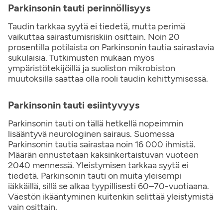
Parkinsonin tauti perinnöllisyys
Taudin tarkkaa syytä ei tiedetä, mutta perimä
vaikuttaa sairastumisriskiin osittain. Noin 20
prosentilla potilaista on Parkinsonin tautia sairastavia
sukulaisia. Tutkimusten mukaan myös
ympäristötekijöillä ja suoliston mikrobiston
muutoksilla saattaa olla rooli taudin kehittymisessä.
Parkinsonin tauti esiintyvyys
Parkinsonin tauti on tällä hetkellä nopeimmin
lisääntyvä neurologinen sairaus. Suomessa
Parkinsonin tautia sairastaa noin 16 000 ihmistä.
Määrän ennustetaan kaksinkertaistuvan vuoteen
2040 mennessä. Yleistymisen tarkkaa syytä ei
tiedetä. Parkinsonin tauti on muita yleisempi
iäkkäillä, sillä se alkaa tyypillisesti 60–70-vuotiaana.
Väestön ikääntyminen kuitenkin selittää yleistymistä
vain osittain.