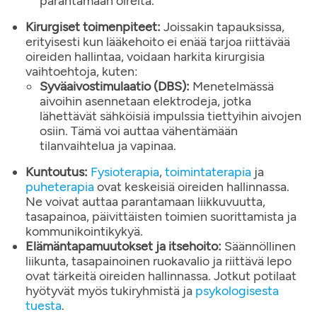
parantamaan oireita.
Kirurgiset toimenpiteet:
Joissakin tapauksissa,
erityisesti kun lääkehoito ei enää tarjoa riittävää
oireiden hallintaa, voidaan harkita kirurgisia
vaihtoehtoja, kuten:
Syväaivostimulaatio (DBS):
Menetelmässä
aivoihin asennetaan elektrodeja, jotka
lähettävät sähköisiä impulssia tiettyihin aivojen
osiin. Tämä voi auttaa vähentämään
tilanvaihtelua ja vapinaa.
Kuntoutus:
Fysioterapia
,
toimintaterapia
ja
puheterapia
ovat keskeisiä oireiden hallinnassa.
Ne voivat auttaa parantamaan liikkuvuutta,
tasapainoa, päivittäisten toimien suorittamista ja
kommunikointikykyä.
Elämäntapamuutokset ja itsehoito:
Säännöllinen
liikunta, tasapainoinen ruokavalio ja riittävä lepo
ovat tärkeitä oireiden hallinnassa. Jotkut potilaat
hyötyvät myös tukiryhmistä ja
psykologisesta
tuesta
.