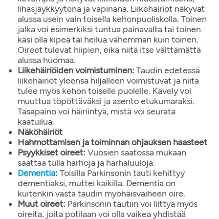
lihasjäykkyytenä ja vapinana. Liikehäiriöt näkyvät
alussa usein vain toisella kehonpuoliskolla. Toinen
jalka voi esimerkiksi tuntua painavalta tai toinen
käsi olla kipeä tai heilua vähemmän kuin toinen.
Oireet tulevat hiipien, eikä niitä itse välttämättä
alussa huomaa.
Liikehäiriöiden voimistuminen:
Taudin edetessä
liikehäiriöt yleensä hiljalleen voimistuvat ja niitä
tulee myös kehon toiselle puolelle. Kävely voi
muuttua töpöttäväksi ja asento etukumaraksi.
Tasapaino voi häiriintyä, mistä voi seurata
kaatuilua.
Näköhäiriöt
Hahmottamisen ja toiminnan ohjauksen haasteet
Psyykkiset oireet:
Vuosien saatossa mukaan
saattaa tulla harhoja ja harhaluuloja.
Dementia
:
Toisilla Parkinsonin tauti kehittyy
dementiaksi, muttei kaikilla. Dementia on
kuitenkin vasta taudin myöhäisvaiheen oire.
Muut oireet:
Parkinsonin tautiin voi liittyä myös
oireita, joita potilaan voi olla vaikea yhdistää