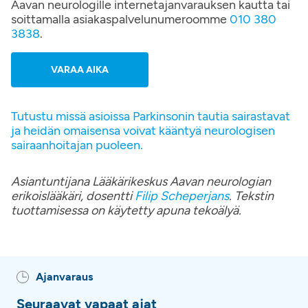
Aavan neurologille internetajanvarauksen kautta tai
soittamalla asiakaspalvelunumeroomme
010 380
3838
.
VARAA AIKA
Tutustu missä asioissa Parkinsonin tautia sairastavat
ja heidän omaisensa voivat kääntyä neurologisen
sairaanhoitajan puoleen.
Asiantuntijana Lääkärikeskus Aavan neurologian
erikoislääkäri, dosentti
Filip Scheperjans
. Tekstin
tuottamisessa on käytetty apuna tekoälyä.
Ajanvaraus
Seuraavat vapaat ajat