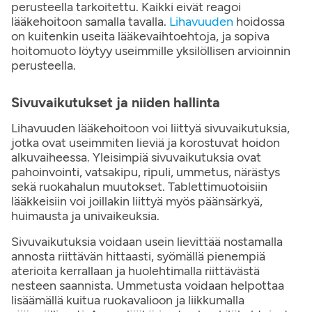
perusteella tarkoitettu. Kaikki eivät reagoi
lääkehoitoon samalla tavalla.
Lihavuuden
hoidossa
on kuitenkin useita lääkevaihtoehtoja, ja sopiva
hoitomuoto löytyy useimmille yksilöllisen arvioinnin
perusteella.
Sivuvaikutukset ja niiden hallinta
Lihavuuden lääkehoitoon voi liittyä sivuvaikutuksia,
jotka ovat useimmiten lieviä ja korostuvat hoidon
alkuvaiheessa. Yleisimpiä sivuvaikutuksia ovat
pahoinvointi, vatsakipu, ripuli, ummetus, närästys
sekä ruokahalun muutokset. Tablettimuotoisiin
lääkkeisiin voi joillakin liittyä myös päänsärkyä,
huimausta ja univaikeuksia.
Sivuvaikutuksia voidaan usein lievittää nostamalla
annosta riittävän hittaasti, syömällä pienempiä
aterioita kerrallaan ja huolehtimalla riittävästä
nesteen saannista. Ummetusta voidaan helpottaa
lisäämällä kuitua ruokavalioon ja liikkumalla