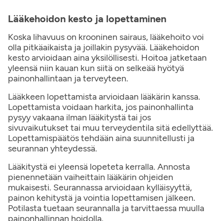
Lääkehoidon kesto ja lopettaminen
Koska lihavuus on krooninen sairaus, lääkehoito voi
olla pitkäaikaista ja joillakin pysyvää. Lääkehoidon
kesto arvioidaan aina yksilöllisesti. Hoitoa jatketaan
yleensä niin kauan kun siitä on selkeää hyötyä
painonhallintaan ja terveyteen.
Lääkkeen lopettamista arvioidaan lääkärin kanssa.
Lopettamista voidaan harkita, jos painonhallinta
pysyy vakaana ilman lääkitystä tai jos
sivuvaikutukset tai muu terveydentila sitä edellyttää.
Lopettamispäätös tehdään aina suunnitellusti ja
seurannan yhteydessä.
Lääkitystä ei yleensä lopeteta kerralla. Annosta
pienennetään vaiheittain lääkärin ohjeiden
mukaisesti. Seurannassa arvioidaan kylläisyyttä,
painon kehitystä ja vointia lopettamisen jälkeen.
Potilasta tuetaan seurannalla ja tarvittaessa muulla
painonhallinnan hoidolla.