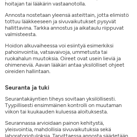
hoitajan tai lääkärin vastaanotolla.
Annosta nostetaan yleensä asteittain, jotta elimistö
tottuu lääkkeeseen ja sivuvaikutukset pysyvät
hallittavina. Tarkka annostus ja aikataulu riippuvat
valmisteesta.
Hoidon alkuvaiheessa voi esiintyä esimerkiksi
pahoinvointia, vatsavaivoja, ummetusta tai
ruokahalun muutoksia. Oireet ovat usein lieviä ja
ohimeneviä. Aavan lääkäri antaa yksilölliset ohjeet
oireiden hallintaan.
Seuranta ja tuki
Seurantakäyntien tiheys sovitaan yksilöllisesti.
Tyypillisesti ensimmäinen kontrolli on muutaman
viikon tai kuukauden kuluessa aloituksesta.
Seurannassa arvioidaan painon kehitystä,
yleisvointia, mahdollisia sivuvaikutuksia sekä
laboratoriotuloksia. Tarvittaessa annosta säädetään