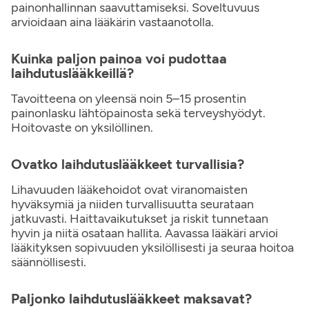
painonhallinnan saavuttamiseksi. Soveltuvuus
arvioidaan aina lääkärin vastaanotolla.
Kuinka paljon painoa voi pudottaa
laihdutuslääkkeillä?
Tavoitteena on yleensä noin 5–15 prosentin
painonlasku lähtöpainosta sekä terveyshyödyt.
Hoitovaste on yksilöllinen.
Ovatko laihdutuslääkkeet turvallisia?
Lihavuuden lääkehoidot ovat viranomaisten
hyväksymiä ja niiden turvallisuutta seurataan
jatkuvasti. Haittavaikutukset ja riskit tunnetaan
hyvin ja niitä osataan hallita. Aavassa lääkäri arvioi
lääkityksen sopivuuden yksilöllisesti ja seuraa hoitoa
säännöllisesti.
Paljonko laihdutuslääkkeet maksavat?