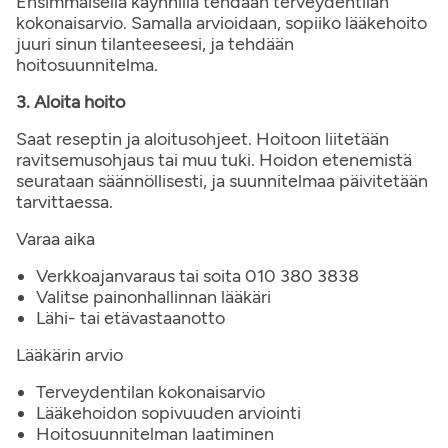
Ensimmäisellä käynnillä tehdään terveydentilan
kokonaisarvio. Samalla arvioidaan, sopiiko lääkehoito
juuri sinun tilanteeseesi, ja tehdään
hoitosuunnitelma.
3. Aloita hoito
Saat reseptin ja aloitusohjeet. Hoitoon liitetään
ravitsemusohjaus tai muu tuki. Hoidon etenemistä
seurataan säännöllisesti, ja suunnitelmaa päivitetään
tarvittaessa.
Varaa aika
Verkkoajanvaraus tai soita 010 380 3838
Valitse painonhallinnan lääkäri
Lähi- tai etävastaanotto
Lääkärin arvio
Terveydentilan kokonaisarvio
Lääkehoidon sopivuuden arviointi
Hoitosuunnitelman laatiminen