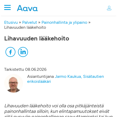
Etusivu
»
Palvelut
»
Painonhallinta ja ylipaino
»
Lihavuuden lääkehoito
Lihavuuden lääkehoito
Tarkistettu
08.06.2026
Asiantuntijana
Jarmo Kaukua, Sisätautien
erikoislääkäri
Lihavuuden lääkehoito voi olla osa pitkäjänteistä
painonhallintaa silloin, kun elintapamuutokset eivät
riitä pysyvän painonhallinnan saavuttamiseksi tai kun