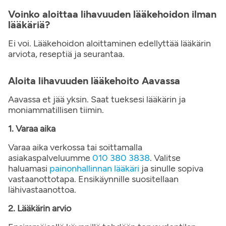
Voinko aloittaa lihavuuden lääkehoidon ilman
lääkäriä?
Ei voi. Lääkehoidon aloittaminen edellyttää lääkärin
arviota, reseptiä ja seurantaa.
Aloita lihavuuden lääkehoito Aavassa
Aavassa et jää yksin. Saat tueksesi lääkärin ja
moniammatillisen tiimin.
1. Varaa aika
Varaa aika verkossa tai soittamalla
asiakaspalveluumme
010 380 3838
. Valitse
haluamasi
painonhallinnan lääkäri
ja sinulle sopiva
vastaanottotapa. Ensikäynnille suositellaan
lähivastaanottoa.
2. Lääkärin arvio