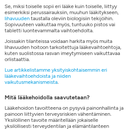
Se, miksi toiselle sopii eri lääke kuin toiselle, liittyy
esimerkiksi perussairauksiin, muuhun lääkitykseen,
lihavuuden
taustalla oleviin biologisiin tekijöihin.
Sopivuuteen vaikuttaa myös, tuntuuko pistos vai
tabletti luontevammalta vaihtoehdolta.
Joissakin tilanteissa voidaan harkita myös muita
lihavuuden hoitoon tarkoitettuja lääkevaihtoehtoja,
kuten suolistossa rasvan imeytymiseen vaikuttavaa
orlistaattia.
Lue artikkelistamme yksityiskohtaisemmin eri
lääkevaihtoehdoista ja niiden
vaikutusmekanismeista
.
Mitä lääkehoidolla saavutetaan?
Lääkehoidon tavoitteena on pysyvä painonhallinta ja
painoon liittyvien terveysriskien vähentäminen.
Yksilöllinen tavoite määritellään jokaiselle
yksilöllisesti terveydentilan ja elämäntilanteen