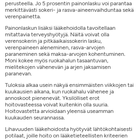
perusteella. Jo 5 prosentin painonlasku voi parantaa
merkittävästi sokeri- ja rasva-aineenvaihduntaa sekä
verenpainetta.
Painonlaskun lisäksi lääkehoidolla tavoitellaan
mitattavia terveyshyötyjä. Näitä voivat olla
verensokerin ja pitkäaikaissokerin lasku,
verenpaineen aleneminen, rasva-arvojen
paraneminen sekä maksa-arvojen kohentuminen.
Moni kokee myös ruokahalun tasaantuvan,
mielitekojen vähenevän ja arjen jaksamisen
paranevan.
Tuloksia alkaa usein näkyä ensimmäisten viikkojen tai
kuukausien aikana, kun ruokahalu vähenee ja
annoskoot pienenevät. Yksilölliset erot
hoitovasteessa voivat kuitenkin olla suuria.
Hoitovastetta arvioidaan yleensä useamman
kuukauden seurannassa.
Lihavuuden lääkehoidosta hyötyvät lähtökohtaisesti
potilaat, joille hoito on lääketieteellisten kriteerien