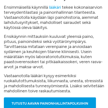
Ensimmäisellä käynnillä
lääkäri
tekee kokonaisarvion
terveydentilastasi ja painonhallinnan tilanteesta.
Vastaanotolla käydään läpi painohistoria, aiemmat
laihdutusyritykset, mahdolliset sairaudet sekä
käytössä oleva lääkitys.
Ensikäynnin mittauksiin kuuluvat yleensä paino,
pituus, painoindeksi sekä vyötärönympärys.
Tarvittaessa mitataan verenpaine ja arvioidaan
sydämen ja keuhkojen tilanne kliinisesti. Usein
määrätään myös laboratoriotutkimuksia, kuten
paastoverensokeri tai pitkäaikaissokeri, veren rasva-
arvot ja maksa-arvot.
Vastaanotolla lääkäri kysyy esimerkiksi
ruokailutottumuksista, liikunnasta, unesta, stressistä
ja mahdollisesta tunnesyömisestä. Lisäksi selvitetään
mahdollinen toive raskautumisesta.
TUTUSTU AAVAN PAINONHALLINTAPOLKUIHIN