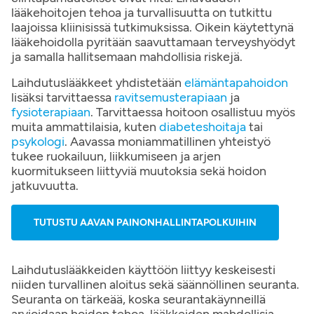
lääkehoitojen tehoa ja turvallisuutta on tutkittu
laajoissa kliinisissä tutkimuksissa. Oikein käytettynä
lääkehoidolla pyritään saavuttamaan terveyshyödyt
ja samalla hallitsemaan mahdollisia riskejä.
Laihdutuslääkkeet yhdistetään
elämäntapahoidon
lisäksi tarvittaessa
ravitsemusterapiaan
ja
fysioterapiaan
. Tarvittaessa hoitoon osallistuu myös
muita ammattilaisia, kuten
diabeteshoitaja
tai
psykologi
. Aavassa moniammatillinen yhteistyö
tukee ruokailuun, liikkumiseen ja arjen
kuormitukseen liittyviä muutoksia sekä hoidon
jatkuvuutta.
TUTUSTU AAVAN PAINONHALLINTAPOLKUIHIN
Laihdutuslääkkeiden käyttöön liittyy keskeisesti
niiden turvallinen aloitus sekä säännöllinen seuranta.
Seuranta on tärkeää, koska seurantakäynneillä