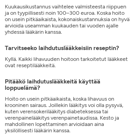
Kuukausikustannus vaihtelee valmisteesta riippuen
ja on tyypillisesti noin 100–300 euroa. Koska hoito
on usein pitkäaikaista, kokonaiskustannuksia on hyvä
arvioida useamman kuukauden tai vuoden ajalle
yhdessä lääkärin kanssa.
Tarvitseeko laihdutuslääkkeisiin reseptin?
Kyllä. Kaikki lihavuuden hoitoon tarkoitetut lääkkeet
ovat reseptilääkkeitä.
Pitääkö laihdutuslääkkeitä käyttää
loppuelämä?
Hoito on usein pitkäaikaista, koska lihavuus on
krooninen sairaus. Joillekin lääkitys voi olla pysyvä,
kuten verensokerilääkitys diabeteksessa tai
verenpainelääkitys verenpainetaudissa. Kesto ja
mahdollinen lopettaminen arvioidaan aina
yksilöllisesti lääkärin kanssa.