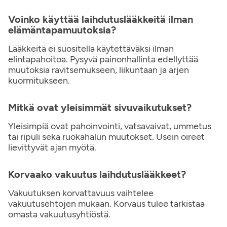
Voinko käyttää laihdutuslääkkeitä ilman
elämäntapamuutoksia?
Lääkkeitä ei suositella käytettäväksi ilman
elintapahoitoa. Pysyvä painonhallinta edellyttää
muutoksia ravitsemukseen, liikuntaan ja arjen
kuormitukseen.
Mitkä ovat yleisimmät sivuvaikutukset?
Yleisimpiä ovat pahoinvointi, vatsavaivat, ummetus
tai ripuli sekä ruokahalun muutokset. Usein oireet
lievittyvät ajan myötä.
Korvaako vakuutus laihdutuslääkkeet?
Vakuutuksen korvattavuus vaihtelee
vakuutusehtojen mukaan. Korvaus tulee tarkistaa
omasta vakuutusyhtiöstä.