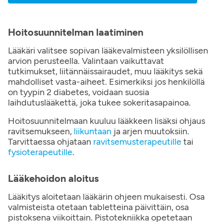
Hoitosuunnitelman laatiminen
Lääkäri valitsee sopivan lääkevalmisteen yksilöllisen
arvion perusteella. Valintaan vaikuttavat
tutkimukset, liitännäissairaudet, muu lääkitys sekä
mahdolliset vasta-aiheet. Esimerkiksi jos henkilöllä
on tyypin 2 diabetes, voidaan suosia
laihdutuslääkettä, joka tukee sokeritasapainoa.
Hoitosuunnitelmaan kuuluu lääkkeen lisäksi ohjaus
ravitsemukseen,
liikuntaan
ja arjen muutoksiin.
Tarvittaessa ohjataan
ravitsemusterapeutille
tai
fysioterapeutille
.
Lääkehoidon aloitus
Lääkitys aloitetaan lääkärin ohjeen mukaisesti. Osa
valmisteista otetaan tabletteina päivittäin, osa
pistoksena viikoittain. Pistotekniikka opetetaan