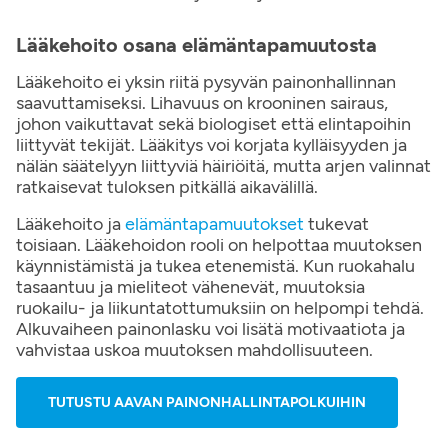
Lääkehoito osana elämäntapamuutosta
Lääkehoito ei yksin riitä pysyvän painonhallinnan
saavuttamiseksi. Lihavuus on krooninen sairaus,
johon vaikuttavat sekä biologiset että elintapoihin
liittyvät tekijät. Lääkitys voi korjata kylläisyyden ja
nälän säätelyyn liittyviä häiriöitä, mutta arjen valinnat
ratkaisevat tuloksen pitkällä aikavälillä.
Lääkehoito ja
elämäntapamuutokset
tukevat
toisiaan. Lääkehoidon rooli on helpottaa muutoksen
käynnistämistä ja tukea etenemistä. Kun ruokahalu
tasaantuu ja mieliteot vähenevät, muutoksia
ruokailu- ja liikuntatottumuksiin on helpompi tehdä.
Alkuvaiheen painonlasku voi lisätä motivaatiota ja
vahvistaa uskoa muutoksen mahdollisuuteen.
TUTUSTU AAVAN PAINONHALLINTAPOLKUIHIN