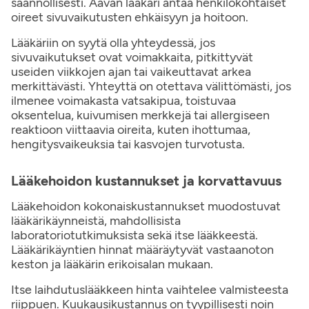
säännöllisesti. Aavan lääkäri antaa henkilökohtaiset
oireet sivuvaikutusten ehkäisyyn ja hoitoon.
Lääkäriin on syytä olla yhteydessä, jos
sivuvaikutukset ovat voimakkaita, pitkittyvät
useiden viikkojen ajan tai vaikeuttavat arkea
merkittävästi. Yhteyttä on otettava välittömästi, jos
ilmenee voimakasta vatsakipua, toistuvaa
oksentelua, kuivumisen merkkejä tai allergiseen
reaktioon viittaavia oireita, kuten ihottumaa,
hengitysvaikeuksia tai kasvojen turvotusta.
Lääkehoidon kustannukset ja korvattavuus
Lääkehoidon kokonaiskustannukset muodostuvat
lääkärikäynneistä, mahdollisista
laboratoriotutkimuksista sekä itse lääkkeestä.
Lääkärikäyntien hinnat määräytyvät vastaanoton
keston ja lääkärin erikoisalan mukaan.
Itse laihdutuslääkkeen hinta vaihtelee valmisteesta
riippuen. Kuukausikustannus on tyypillisesti noin