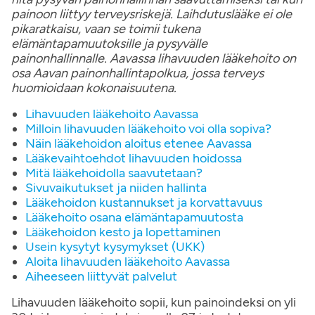
painoon liittyy terveysriskejä. Laihdutuslääke ei ole
pikaratkaisu, vaan se toimii tukena
elämäntapamuutoksille ja pysyvälle
painonhallinnalle. Aavassa lihavuuden lääkehoito on
osa Aavan painonhallintapolkua, jossa terveys
huomioidaan kokonaisuutena.
Lihavuuden lääkehoito Aavassa
Milloin lihavuuden lääkehoito voi olla sopiva?
Näin lääkehoidon aloitus etenee Aavassa
Lääkevaihtoehdot lihavuuden hoidossa
Mitä lääkehoidolla saavutetaan?
Sivuvaikutukset ja niiden hallinta
Lääkehoidon kustannukset ja korvattavuus
Lääkehoito osana elämäntapamuutosta
Lääkehoidon kesto ja lopettaminen
Usein kysytyt kysymykset (UKK)
Aloita lihavuuden lääkehoito Aavassa
Aiheeseen liittyvät palvelut
Lihavuuden lääkehoito sopii, kun painoindeksi on yli