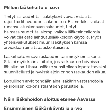
Milloin lääkehoito ei sovi
Tietyt sairaudet tai lääkitykset voivat estää tai
rajoittaa lihavuuden lääkehoitoa. Esimerkiksi vaikeat
ruoansulatuskanavan sairaudet, tietyt
haimasairaudet tai aiempi vaikea lääkeaineallergia
voivat olla este laihdutuslääkkeiden käytölle. Myös
yhteisvaikutukset muun lääkityksen kanssa
arvioidaan aina tapauskohtaisesti.
Lääkehoito ei sovi raskauden tai imetyksen aikana.
Sitä ei myöskään aloiteta, jos raskaus on toiveissa
lähiaikoina. Lihavuuslääke suositellaan lopetettavaksi
suunnitellusti ja hyvissä ajoin ennen raskauden alkua.
Lopullinen arvio tehdään aina lääkärin vastaanotolla
yksilöllisen kokonaistilanteen perusteella.
Näin lääkehoidon aloitus etenee Aavassa
Ensimmäinen lääkärikäynti ja arvio