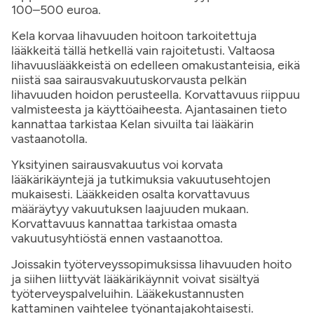
100–500 euroa.
Kela korvaa lihavuuden hoitoon tarkoitettuja
lääkkeitä tällä hetkellä vain rajoitetusti. Valtaosa
lihavuuslääkkeistä on edelleen omakustanteisia, eikä
niistä saa sairausvakuutuskorvausta pelkän
lihavuuden hoidon perusteella. Korvattavuus riippuu
valmisteesta ja käyttöaiheesta. Ajantasainen tieto
kannattaa tarkistaa Kelan sivuilta tai lääkärin
vastaanotolla.
Yksityinen sairausvakuutus voi korvata
lääkärikäyntejä ja tutkimuksia vakuutusehtojen
mukaisesti. Lääkkeiden osalta korvattavuus
määräytyy vakuutuksen laajuuden mukaan.
Korvattavuus kannattaa tarkistaa omasta
vakuutusyhtiöstä ennen vastaanottoa.
Joissakin työterveyssopimuksissa lihavuuden hoito
ja siihen liittyvät lääkärikäynnit voivat sisältyä
työterveyspalveluihin. Lääkekustannusten
kattaminen vaihtelee työnantajakohtaisesti.