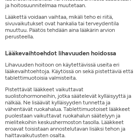
ja hoitosuunnitelmaa muutetaan.
Lääkettä voidaan vaihtaa, mikäli teho ei riitä,
sivuvaikutukset ovat hankalia tai terveydentila
muuttuu. Päätös tehdään aina lääkärin arvion
perusteella.
Lääkevaihtoehdot lihavuuden hoidossa
Lihavuuden hoitoon on käytettävissä useita eri
lääkevaihtoehtoja. Käytössä on sekä pistettäviä että
tablettimuotoisia valmisteita.
Pistettävät lääkkeet vaikuttavat
suolistohormoneihin, jotka säätelevät kylläisyyttä ja
nälkää. Ne lisäävät kylläisyyden tunnetta ja
vähentävät ruokahalua. Tablettimuotoiset lääkkeet
puolestaan vaikuttavat ruokahalun säätelyyn ja
mielitekoihin keskushermoston tasolla. Lääkkeet
eroavat toisistaan annostelutavan lisäksi tehon ja
haittavaikutusten osalta.