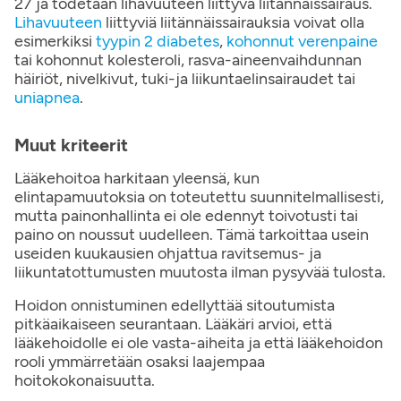
27 ja todetaan lihavuuteen liittyvä liitännäissairaus.
Lihavuuteen
liittyviä liitännäissairauksia voivat olla
esimerkiksi
tyypin 2 diabetes
,
kohonnut verenpaine
tai kohonnut kolesteroli, rasva-aineenvaihdunnan
häiriöt, nivelkivut, tuki-ja liikuntaelinsairaudet tai
uniapnea
.
Muut kriteerit
Lääkehoitoa harkitaan yleensä, kun
elintapamuutoksia on toteutettu suunnitelmallisesti,
mutta painonhallinta ei ole edennyt toivotusti tai
paino on noussut uudelleen. Tämä tarkoittaa usein
useiden kuukausien ohjattua ravitsemus- ja
liikuntatottumusten muutosta ilman pysyvää tulosta.
Hoidon onnistuminen edellyttää sitoutumista
pitkäaikaiseen seurantaan. Lääkäri arvioi, että
lääkehoidolle ei ole vasta-aiheita ja että lääkehoidon
rooli ymmärretään osaksi laajempaa
hoitokokonaisuutta.