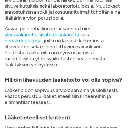
arvioidaan hoidon tehoa, lääkkeiden mahdollisia
sivuvaikutuksia sekä laboratoriotuloksia. Muutokset
annostuksissa sekä jatkosuunnitelmat tehdään aina
lääkärin arvion perusteella.
Aavan painonhallinnan lääkäreinä toimii
yleislääkäreitä
,
sisätautilääkäreitä
sekä
endokrinologeja
, joilla on laajasti kokemusta
lihavuuden sekä siihen liittyvien sairauksien
hoidosta. Lääkäreillä on myös osaamista
mahdollisista yhteisvaikutusten arvioinneista
lääkityksen yhteydessä.
Milloin lihavuuden lääkehoito voi olla sopiva?
Lääkehoidon sopivuus arvioidaan aina yksilöllisesti.
Päätös perustuu lääketieteellisiin kriteereihin ja
elämäntilanteeseesi.
Lääketieteelliset kriteerit