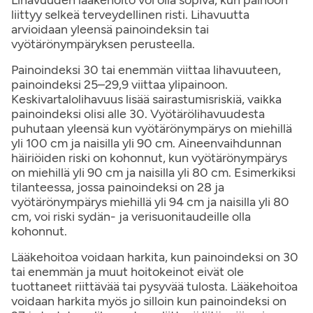
Lihavuuden lääkehoito voi olla sopiva, kun painoon
liittyy selkeä terveydellinen risti. Lihavuutta
arvioidaan yleensä painoindeksin tai
vyötärönympäryksen perusteella.
Painoindeksi 30 tai enemmän viittaa lihavuuteen,
painoindeksi 25–29,9 viittaa ylipainoon.
Keskivartalolihavuus lisää sairastumisriskiä, vaikka
painoindeksi olisi alle 30. Vyötärölihavuudesta
puhutaan yleensä kun vyötärönympärys on miehillä
yli 100 cm ja naisilla yli 90 cm. Aineenvaihdunnan
häiriöiden riski on kohonnut, kun vyötärönympärys
on miehillä yli 90 cm ja naisilla yli 80 cm. Esimerkiksi
tilanteessa, jossa painoindeksi on 28 ja
vyötärönympärys miehillä yli 94 cm ja naisilla yli 80
cm, voi riski sydän- ja verisuonitaudeille olla
kohonnut.
Lääkehoitoa voidaan harkita, kun painoindeksi on 30
tai enemmän ja muut hoitokeinot eivät ole
tuottaneet riittävää tai pysyvää tulosta. Lääkehoitoa
voidaan harkita myös jo silloin kun painoindeksi on