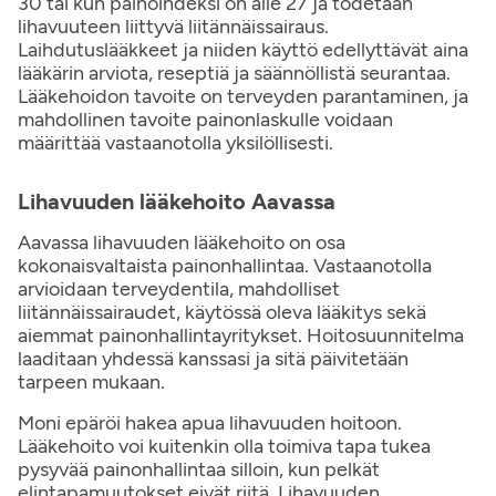
30 tai kun painoindeksi on alle 27 ja todetaan
lihavuuteen liittyvä liitännäissairaus.
Laihdutuslääkkeet ja niiden käyttö edellyttävät aina
lääkärin arviota, reseptiä ja säännöllistä seurantaa.
Lääkehoidon tavoite on terveyden parantaminen, ja
mahdollinen tavoite painonlaskulle voidaan
määrittää vastaanotolla yksilöllisesti.
Lihavuuden lääkehoito Aavassa
Aavassa lihavuuden lääkehoito on osa
kokonaisvaltaista painonhallintaa. Vastaanotolla
arvioidaan terveydentila, mahdolliset
liitännäissairaudet, käytössä oleva lääkitys sekä
aiemmat painonhallintayritykset. Hoitosuunnitelma
laaditaan yhdessä kanssasi ja sitä päivitetään
tarpeen mukaan.
Moni epäröi hakea apua lihavuuden hoitoon.
Lääkehoito voi kuitenkin olla toimiva tapa tukea
pysyvää painonhallintaa silloin, kun pelkät
elintapamuutokset eivät riitä. Lihavuuden