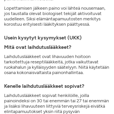
Lopettamisen jälkeen paino voi lähteä nousemaan,
jos taustalla olevat biologiset tekijät aktivoituvat
uudelleen. Siksi elämäntapamuutosten merkitys
korostuu erityisesti lääkityksen päättyessä.
Usein kysytyt kysymykset (UKK)
Mitä ovat laihdutuslääkkeet?
Laihdutuslääkkeet ovat lihavuuden hoitoon
tarkoitettuja reseptilääkkeitä, jotka vaikuttavat
ruokahalun ja kylläisyyden säätelyyn. Niitä käytetään
osana kokonaisvaltaista painonhallintaa.
Kenelle laihdutuslääkkeet sopivat?
Laihdutuslääkkeet sopivat henkilöille, joilla
painoindeksi on 30 tai enemmän tai 27 tai enemmän
ja lisäksi lihavuuteen liittyviä terveysriskejä eivätkä
elintapamuutokset yksin riitä pysyvän