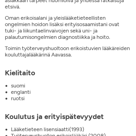
asiakkaan tarpeet huomioiva ja yhdessä ratkaisuja
etsivä.
Oman erikoisalani ja yleislääketieteellisten
ongelmien hoidon lisäksi erityisosaamistani ovat
tuki- ja liikuntaelinvaivojen sekä uni- ja
palautumisongelmien diagnostiikka ja hoito.
Toimin työterveyshuoltoon erikoistuvien lääkäreiden
kouluttajalääkärinä Aavassa.
Kielitaito
suomi
englanti
ruotsi
Koulutus ja erityispätevyydet
Lääketieteen lisensiaatti(1993)
Työterveyshuollon erikoislääkäri (2008)