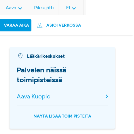
Aava
Pikkujätti
FI
VARAA AIKA
ASIOI VERKOSSA
Lääkärikeskukset
Palvelen näissä
toimipisteissä
Aava Kuopio
NÄYTÄ LISÄÄ TOIMIPISTEITÄ