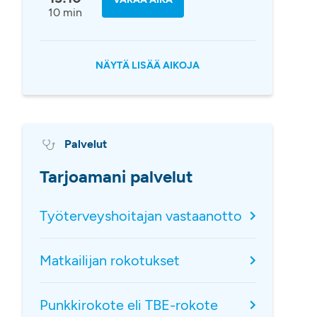
10 min
NÄYTÄ LISÄÄ AIKOJA
Palvelut
Tarjoamani palvelut
Työterveyshoitajan vastaanotto
Matkailijan rokotukset
Punkkirokote eli TBE-rokote