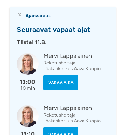
Ajanvaraus
Seuraavat vapaat ajat
Tiistai 11.8.
Mervi Lappalainen
Rokotushoitaja
Lääkärikeskus Aava Kuopio
13:00
VARAA AIKA
10 min
Mervi Lappalainen
Rokotushoitaja
Lääkärikeskus Aava Kuopio
13:10
VARAA AIKA