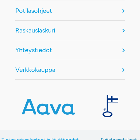
Potilasohjeet
Raskauslaskuri
Yhteystiedot
Verkkokauppa
Tietosuojaselosteet ja käyttöehdot
Evästeasetukset