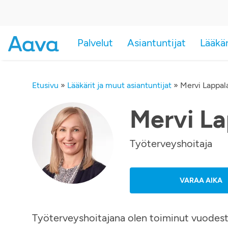
Palvelut
Asiantuntijat
Lääkä
Etusivu
»
Lääkärit ja muut asiantuntijat
»
Mervi Lappal
Mervi La
Työterveyshoitaja
VARAA AIKA
Työterveyshoitajana olen toiminut vuodesta 