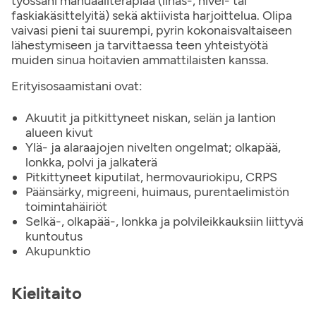
työssäni manuaaliterapiaa (lihas-, nivel- tai
faskiakäsittelyitä) sekä aktiivista harjoittelua. Olipa
vaivasi pieni tai suurempi, pyrin kokonaisvaltaiseen
lähestymiseen ja tarvittaessa teen yhteistyötä
muiden sinua hoitavien ammattilaisten kanssa.
Erityisosaamistani ovat:
Akuutit ja pitkittyneet niskan, selän ja lantion
alueen kivut
Ylä- ja alaraajojen nivelten ongelmat; olkapää,
lonkka, polvi ja jalkaterä
Pitkittyneet kiputilat, hermovauriokipu, CRPS
Päänsärky, migreeni, huimaus, purentaelimistön
toimintahäiriöt
Selkä-, olkapää-, lonkka ja polvileikkauksiin liittyvä
kuntoutus
Akupunktio
Kielitaito