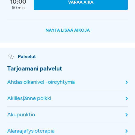
10:00
VARAA AIKA
60 min
NÄYTÄ LISÄÄ AIKOJA
Palvelut
Tarjoamani palvelut
Ahdas olkanivel -oireyhtymä
Akillesjänne poikki
Akupunktio
Alaraajafysioterapia