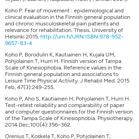
Koho P. Fear of movement : epidemiological and
clinical evaluation in the Finnish general population
and chronic musculoskeletal pain patients and
relevance for rehabilitation. Thesis. University of
Helsinki 2015.
http://urn.fi/URN:ISBN:978-952-
9657-83-4
Koho P, Borodulin K, Kautiainen H, Kujala UM,
Pohjolainen T, Hurri H. Finnish version of Tampa
Scale of Kinesiophobia. Reference values in the
Finnish general population and associations to
Leisure Time Physical Activity. J Rehabil Med. 2015
Feb, 47(3):249-255.
Koho P, Aho S, Kautiainen H, Pohjolainen T, Hurri H.
Test-retest reliability and comparability of paper
and computer questionnaires for the Finnish version
of the Tampa Scale of Kinesiophobia. Physiotherapy.
2014 Dec;100(4):356–362.
Orenius T, Koskela T, Koho P, Pohjolainen T,