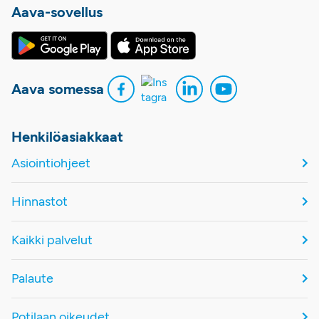
Aava-sovellus
Aava somessa
Henkilöasiakkaat
Asiointiohjeet
Hinnastot
Kaikki palvelut
Palaute
Potilaan oikeudet