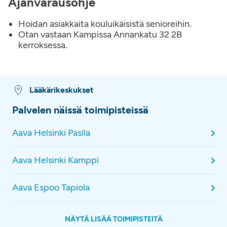
Ajanvarausohje
Hoidan asiakkaita kouluikäisistä senioreihin.
Otan vastaan Kampissa Annankatu 32 2B
kerroksessa.
Lääkärikeskukset
Palvelen näissä toimipisteissä
Aava Helsinki Pasila
Aava Helsinki Kamppi
Aava Espoo Tapiola
NÄYTÄ LISÄÄ TOIMIPISTEITÄ