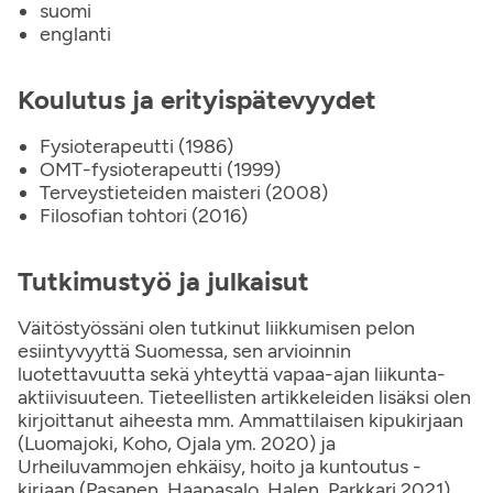
suomi
englanti
Koulutus ja erityispätevyydet
Fysioterapeutti (1986)
OMT-fysioterapeutti (1999)
Terveystieteiden maisteri (2008)
Filosofian tohtori (2016)
Tutkimustyö ja julkaisut
Väitöstyössäni olen tutkinut liikkumisen pelon
esiintyvyyttä Suomessa, sen arvioinnin
luotettavuutta sekä yhteyttä vapaa-ajan liikunta-
aktiivisuuteen. Tieteellisten artikkeleiden lisäksi olen
kirjoittanut aiheesta mm. Ammattilaisen kipukirjaan
(Luomajoki, Koho, Ojala ym. 2020) ja
Urheiluvammojen ehkäisy, hoito ja kuntoutus -
kirjaan (Pasanen, Haapasalo, Halen, Parkkari 2021).