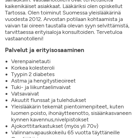
kaikenikäiset asiakkaat. Lääkäriksi olen opiskellut
Tartossa. Olen toiminut Suomessa yleislääkärinä
vuodesta 2012. Arvostan potilaan kohtaamista ja
vaivan tai oireen taustalla olevan syyn selvittämistä,
tarvittaessa erityisaloja konsultoiden. Tervetuloa
vastaanotolleni!
Palvelut ja erityisosaaminen
Verenpainetauti
Korkea kolesteroli
Tyypin 2 diabetes
Astma ja hengitystieoireet
Tuki- ja liikuntaelinvaivat
Vatsavaivat
Akuutit flunssat ja tulehdukset
Yleislääkärin tekemät pientoimenpiteet, kuten
luomen poisto, ihonäytteenotto, sisäänkasvaneen
kynnen kavennus,nivelpistokset
Ajokorttitarkastukset (myös yli 70v)
Valinnanvapauskokeilu 65 vuotta täyttäneille