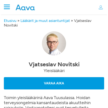
Etusivu
»
Lääkärit ja muut asiantuntijat
»
Vjatseslav
Novitski
Vjatseslav Novitski
Yleislääkäri
VARAA AIKA
Toimin yleislääkärinä Aava Tuusulassa. Hoidan
terveysongelmia kansantaudeista akuutteihin
sairauksiin. Vastaanotolleni ovat tervetulleita