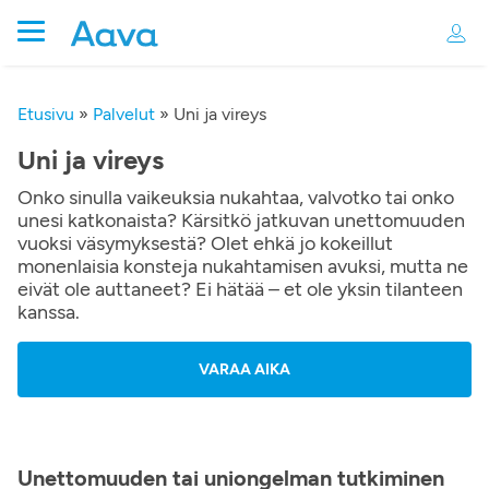
Etusivu
»
Palvelut
»
Uni ja vireys
Uni ja vireys
Onko sinulla vaikeuksia nukahtaa, valvotko tai onko
unesi katkonaista? Kärsitkö jatkuvan unettomuuden
vuoksi väsymyksestä? Olet ehkä jo kokeillut
monenlaisia konsteja nukahtamisen avuksi, mutta ne
eivät ole auttaneet? Ei hätää – et ole yksin tilanteen
kanssa.
VARAA AIKA
Unettomuuden tai uniongelman tutkiminen