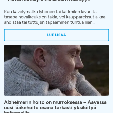
Kun kävelymatka lyhenee tai katkeilee kivun tai
tasapainovaikeuksien takia, voi kauppareissut alkaa
ahdistaa tai tuttujen tapaaminen tuntua liian
vaativalta. Elämänpiiri alkaa pienentyä hiljalleen ja
kävelyn hankaloituminen hyväksytään helposti
LUE LISÄÄ
osaksi ikääntymistä tai elämää. Kävelyvaikeuksiin ja
niiden juurisyihin on kuitenkin saatavilla apua.
Aavaan on avattu kävelyklinikka, jonne voi hakeutua
ilman lähetettä, kun kävely on alkanut rajoittaa
elämää.
Alzheimerin hoito on murroksessa – Aavassa
uusi lääkehoito osana tarkasti yksilöityä
hoitomallia