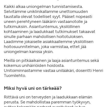
Kaikki alkaa uniongelman tunnistamisesta.
Selvitämme uniklinikallamme unettomuuden
taustalla olevat todelliset syyt. Pääset nopeasti
uneen perehtyneen lääkärin vastaanotolle ja
tutkimuksiin. Asiantuntemus, yksilöllinen
kohtaaminen ja laadukkaat tutkimukset takaavat
sinulle parhaan mahdollisen hoitotuloksen.
Laadimme jokaiselle asiakkaallemme yksilöllisen
hoitosuunnitelman, joka varmistaa, ettet jää
uniongelman kanssa yksin.
Meillä on pitkäaikainen ja laaja asiantuntemus sekä
kokemus unihäiriöiden hoidosta.
Unitoiminnastamme vastaa unilääkäri, dosentti Henri
Tuomilehto.
Miksi hyvä uni on tärkeää?
Riittävä uni on terveyden ja laadukkaan elämän
perusta. Se mahdollistaa paremman työkyvyn,