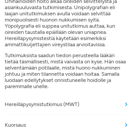
Unihäiriöiden hoito alkaa oireiden selvittelystä ja
asiankuuluvasta tutkimisesta. Unipolygrafian eli
laajan unitutkimuksen avulla voidaan selvittää
monipuolisesti huonon nukkumisen syitä.
Yöpolygrafia eli suppea unitutkimus auttaa, kun
oireiden taustalla epäillään olevan uniapnea.
Hereilläpysymistestiä käytetään esimerkiksi
ammattikuljettajien vireystilaa arvioitavissa.
Tutkimuksista saadun tiedon perusteella lääkäri
tietää täsmällisesti, mistä vaivasta on kyse. Hän osaa
selventämään potilaalle, mistä huono nukkuminen
johtuu ja miten tilannetta voidaan hoitaa. Samalla
luodaan edellytykset onnistuneelle hoidolle ja
paremmalle unelle.
Hereilläpysymistutkimus (MWT)
Kuorsaus