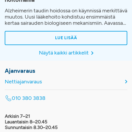
Alzheimerin taudin hoidossa on käynnissä merkittävä
muutos. Uusi lääkehoito kohdistuu ensimmäistä
kertaa sairauden biologiseen mekanismiin. Aavassa
hoito toteutetaan osana huolellisesti rakennettua
hoitopolkua, jossa korostuvat oikea-aikainen
LUE LISÄÄ
diagnostiikka, potilaan yksilöllinen arviointi ja jatkuva
seuranta hoidon aikana.
Näytä kaikki artikkelit
Ajanvaraus
Nettiajanvaraus
010 380 3838
Arkisin 7–21
Lauantaisin 8–20.45
Sunnuntaisin 8.30–20.45