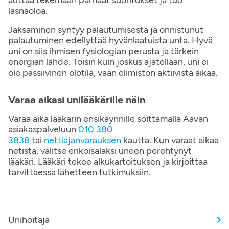
auttaa tekemään parhaat suoritukset ja tuo
läsnäoloa.
Jaksaminen syntyy palautumisesta ja onnistunut
palautuminen edellyttää hyvänlaatuista unta. Hyvä
uni on siis ihmisen fysiologian perusta ja tärkein
energian lähde. Toisin kuin joskus ajatellaan, uni ei
ole passiivinen olotila, vaan elimistön aktiivista aikaa.
Varaa aikasi unilääkärille näin
Varaa aika lääkärin ensikäynnille soittamalla Aavan
asiakaspalveluun
010 380
3838
tai
nettiajanvarauksen
kautta. Kun varaat aikaa
netistä, valitse erikoisalaksi uneen perehtynyt
lääkäri. Lääkäri tekee alkukartoituksen ja kirjoittaa
tarvittaessa lähetteen tutkimuksiin.
Unihoitaja