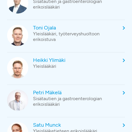
Sisätautien ja gastroenterologian
erikoislääkäri
Toni Ojala
Yleislääkäri, työterveyshuoltoon
erikoistuva
Heikki Ylimäki
Yleislääkäri
Petri Mäkelä
Sisätautien ja gastroenterologian
erikoislääkäri
Satu Munck
Yleislääketieteen erikoislääkäri