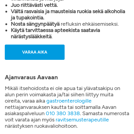
Juo riittävästi vettä.
Vältä rasvaisia ja mausteisia ruokia sekä alkoholia
ja tupakointia.
Nosta sängynpäätyä
refluksin ehkäisemiseksi.
Käytä tarvittaessa apteekista saatavia
närästyslääkkeitä
.
VARAA AIKA
Ajanvaraus Aavaan
Mikäli itsehoidosta ei ole apua tai ylävatsakipu on
alun perin voimakasta ja/tai siihen liittyy muita
oireita, varaa aika
gastroenterologille
nettiajanvarauksen kautta tai soittamalla Aavan
asiakaspalveluun
010 380 3838
. Samasta numerosta
voit varata ajan myös
ravitsemusterapeutille
närästyksen ruokavaliohoitoon.