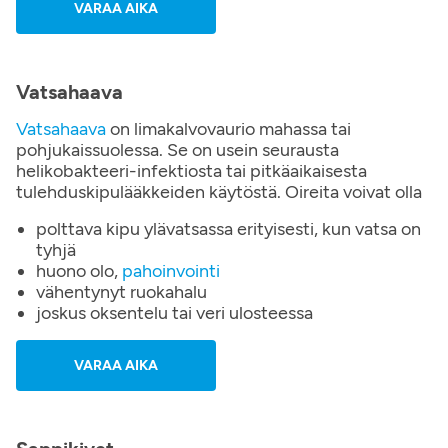
VARAA AIKA
Vatsahaava
Vatsahaava
on limakalvovaurio mahassa tai
pohjukaissuolessa. Se on usein seurausta
helikobakteeri-infektiosta tai pitkäaikaisesta
tulehduskipulääkkeiden käytöstä. Oireita voivat olla
polttava kipu ylävatsassa erityisesti, kun vatsa on
tyhjä
huono olo,
pahoinvointi
vähentynyt ruokahalu
joskus oksentelu tai veri ulosteessa
VARAA AIKA