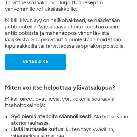
Tarvittaessa lääkäri voi kirjoittaa reseptin
vahvemmille refluksilääkkeille.
Mikäli kivun syy on helikobakteeri, se häädetään
antibiooteilla. Vatsahaavan hoito koostuu usein
antibiooteista ja mahahappoa vähentävistä
lääkkeistä. Sappikivitautia puolestaan hoidetaan
kipulääkkeillä tai tarvittaessa sappirakon poistolla.
VARAA AIKA
Miten voi itse helpottaa ylävatsakipua?
Mikäli oireet ovat lieviä, voit kokeilla seuraavia
itsehoitokeinoja:
Syö pieniä aterioita säännöllisesti
. Älä hotki, vaan
aterioi rauhassa.
Lisää lautaselle kuitua
, kuten täysjyväviljaa,
vihanneksia ja marjoja.