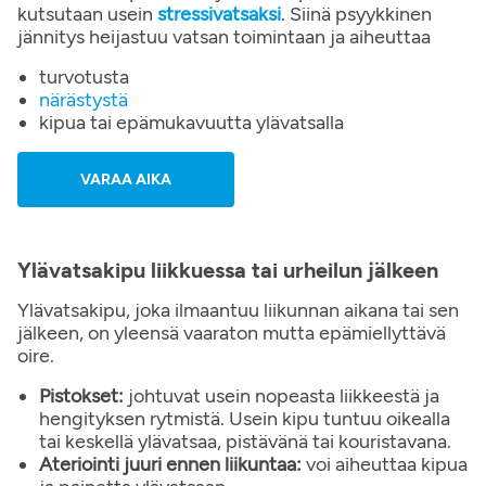
kutsutaan usein
stressivatsaksi
. Siinä psyykkinen
jännitys heijastuu vatsan toimintaan ja aiheuttaa
turvotusta
närästystä
kipua tai epämukavuutta ylävatsalla
VARAA AIKA
Ylävatsakipu liikkuessa tai urheilun jälkeen
Ylävatsakipu, joka ilmaantuu liikunnan aikana tai sen
jälkeen, on yleensä vaaraton mutta epämiellyttävä
oire.
Pistokset:
johtuvat usein nopeasta liikkeestä ja
hengityksen rytmistä. Usein kipu tuntuu oikealla
tai keskellä ylävatsaa, pistävänä tai kouristavana.
Ateriointi juuri ennen liikuntaa:
voi aiheuttaa kipua