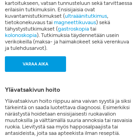
kartoitukseen, vatsan tunnusteluun sekä tarvittaessa
erilaisiin tutkimuksiin. Ensisijaisia ovat
kuvantamistutkimukset (
ultraäänitutkimus
,
tietokonekuvaus tai
magneettikuvaus
) sekä
tähystystutkimukset (
gastroskopia
tai
kolonoskopia
). Tutkimuksia täydennetään usein
verikokeilla (maksa- ja haimakokeet sekä verenkuva
ja tulehdusarvot).
VARAA AIKA
Ylävatsakivun hoito
Ylävatsakivun hoito riippuu aina vaivan syystä ja siksi
tärkeintä on saada luotettava diagnoosi. Esimerkiksi
närästystä hoidetaan ensisijaisesti ruokavalion
muutoksilla ja välttämällä suuria annoksia tai rasvaisia
ruokia. Lievitystä saa myös happosalpaajista tai
antasideista, joita saa apteekista ilman reseptiä.