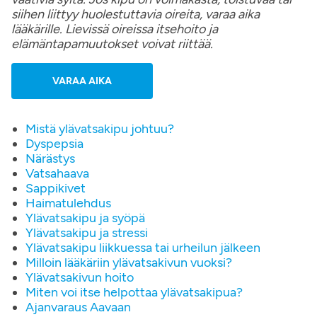
siihen liittyy huolestuttavia oireita, varaa aika
lääkärille. Lievissä oireissa itsehoito ja
elämäntapamuutokset voivat riittää.
VARAA AIKA
Mistä ylävatsakipu johtuu?
Dyspepsia
Närästys
Vatsahaava
Sappikivet
Haimatulehdus
Ylävatsakipu ja syöpä
Ylävatsakipu ja stressi
Ylävatsakipu liikkuessa tai urheilun jälkeen
Milloin lääkäriin ylävatsakivun vuoksi?
Ylävatsakivun hoito
Miten voi itse helpottaa ylävatsakipua?
Ajanvaraus Aavaan