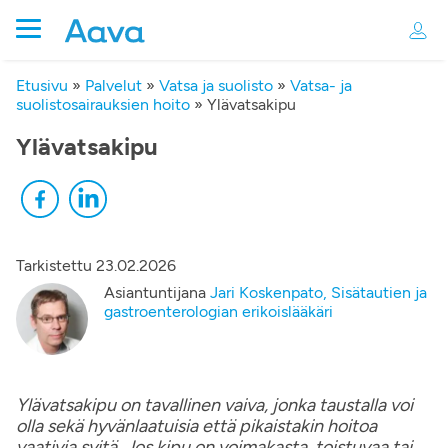
Etusivu
»
Palvelut
»
Vatsa ja suolisto
»
Vatsa- ja
suolistosairauksien hoito
»
Ylävatsakipu
Ylävatsakipu
Tarkistettu
23.02.2026
Asiantuntijana
Jari Koskenpato, Sisätautien ja
gastroenterologian erikoislääkäri
Ylävatsakipu on tavallinen vaiva, jonka taustalla voi
olla sekä hyvänlaatuisia että pikaistakin hoitoa
vaativia syitä. Jos kipu on voimakasta, toistuvaa tai