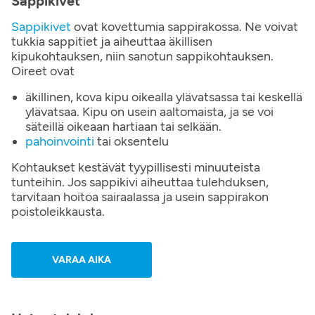
Sappikivet
Sappikivet
ovat kovettumia sappirakossa. Ne voivat
tukkia sappitiet ja aiheuttaa äkillisen
kipukohtauksen, niin sanotun sappikohtauksen.
Oireet ovat
äkillinen, kova kipu oikealla ylävatsassa tai keskellä
ylävatsaa. Kipu on usein aaltomaista, ja se voi
säteillä oikeaan hartiaan tai selkään.
pahoinvointi
tai oksentelu
Kohtaukset kestävät tyypillisesti minuuteista
tunteihin. Jos sappikivi aiheuttaa tulehduksen,
tarvitaan hoitoa sairaalassa ja usein sappirakon
poistoleikkausta.
VARAA AIKA