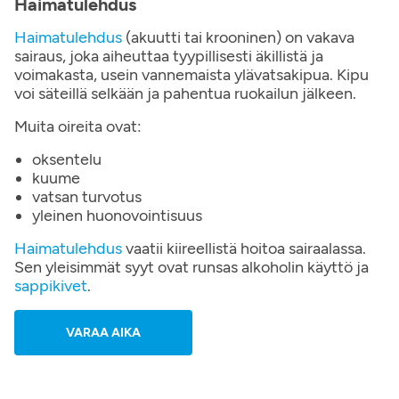
Haimatulehdus
Haimatulehdus
(akuutti tai krooninen) on vakava
sairaus, joka aiheuttaa tyypillisesti äkillistä ja
voimakasta, usein vannemaista ylävatsakipua. Kipu
voi säteillä selkään ja pahentua ruokailun jälkeen.
Muita oireita ovat:
oksentelu
kuume
vatsan turvotus
yleinen huonovointisuus
Haimatulehdus
vaatii kiireellistä hoitoa sairaalassa.
Sen yleisimmät syyt ovat runsas alkoholin käyttö ja
sappikivet
.
VARAA AIKA