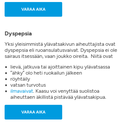
VARAA AIKA
Dyspepsia
Yksi yleisimmistä ylävatsakivun aiheuttajista ovat
dyspepsia eli ruoansulatusvaivat. Dyspepsia ei ole
sairaus itsessään, vaan joukko oireita. Niitä ovat
lievä, jatkuva tai ajoittainen kipu ylävatsassa
”ähky” olo heti ruokailun jälkeen
röyhtäily
vatsan turvotus
ilmavaivat
. Kaasu voi venyttää suolistoa
aiheuttaen äkillistä pistävää ylävatsakipua.
VARAA AIKA