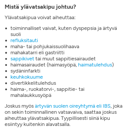
Mistä ylävatsakipu johtuu?
Ylävatsakipua voivat aiheuttaa:
toiminnalliset vaivat, kuten dyspepsia ja ärtyvä
suoli
refluksitauti
maha- tai pohjukaissuolihaava
mahakatarri eli gastriitti
sappikivet
tai muut sappitiesairaudet
haimasairaudet (haimasyöpä,
haimatulehdus
)
sydäninfarkti
keuhkokuume
divertikkelitulehdus
haima-, ruokatorvi-, sappitie- tai
mahalaukkusyöpä
Joskus myös
ärtyvän suolen oireyhtymä eli IBS
, joka
on sekin toiminnallinen vatsavaiva, saattaa joskus
aiheuttaa ylävatsakipua. Tyypillisesti siinä kipu
esiintyy kuitenkin alavatsalla.