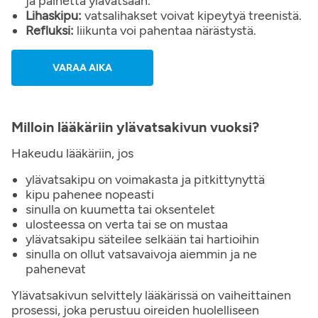
ja painetta ylävatsaan.
Lihaskipu:
vatsalihakset voivat kipeytyä treenistä.
Refluksi:
liikunta voi pahentaa närästystä.
VARAA AIKA
Milloin lääkäriin ylävatsakivun vuoksi?
Hakeudu lääkäriin, jos
ylävatsakipu on voimakasta ja pitkittynyttä
kipu pahenee nopeasti
sinulla on kuumetta tai oksentelet
ulosteessa on verta tai se on mustaa
ylävatsakipu säteilee selkään tai hartioihin
sinulla on ollut vatsavaivoja aiemmin ja ne
pahenevat
Ylävatsakivun selvittely lääkärissä on vaiheittainen
prosessi, joka perustuu oireiden huolelliseen