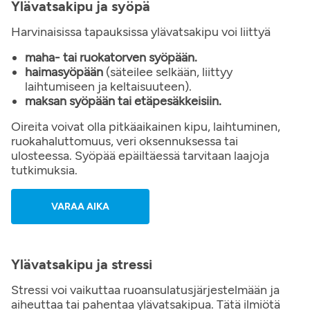
Ylävatsakipu ja syöpä
Harvinaisissa tapauksissa ylävatsakipu voi liittyä
maha- tai ruokatorven syöpään.
haimasyöpään
(säteilee selkään, liittyy
laihtumiseen ja keltaisuuteen).
maksan syöpään tai etäpesäkkeisiin.
Oireita voivat olla pitkäaikainen kipu, laihtuminen,
ruokahaluttomuus, veri oksennuksessa tai
ulosteessa. Syöpää epäiltäessä tarvitaan laajoja
tutkimuksia.
VARAA AIKA
Ylävatsakipu ja stressi
Stressi voi vaikuttaa ruoansulatusjärjestelmään ja
aiheuttaa tai pahentaa ylävatsakipua. Tätä ilmiötä