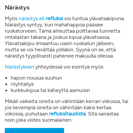
Närästys
Myös
närästys eli
refluksi
voi tuntua ylävatsakipuna.
Närästys syntyy, kun mahahappoa pääsee
ruokatorveen. Tämä aiheuttaa polttavaa tunnetta
rintalastan takana ja joskus kipua ylävatsassa.
Ylävatsakipu ilmaantuu usein ruokailun jälkeen,
mutta se voi herättää yölläkin. Syynä on se, että
närästys tyypillisesti pahenee makuulla ollessa.
Närästyksen
yhteydessä voi esiintyä myös
hapon nousua suuhun
röyhtäilyä
kurkkukipua tai käheyttä aamuisin
Mikäli vaikeita oireita on vähintään kerran viikossa, tai
jos lievempiä oireita on vähintään kaksi kertaa
viikossa, puhutaan
refluksitaudista
. Sitä sairastaa
noin joka viides suomalainen.