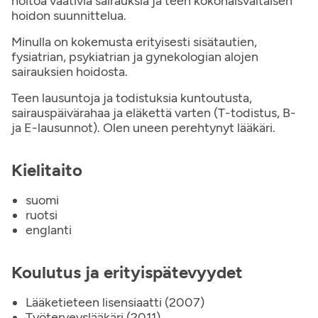
hoitoa vaativia sairauksia ja teen kokonaisvaltaisen
hoidon suunnittelua.
Minulla on kokemusta erityisesti sisätautien,
fysiatrian, psykiatrian ja gynekologian alojen
sairauksien hoidosta.
Teen lausuntoja ja todistuksia kuntoutusta,
sairauspäivärahaa ja eläkettä varten (T-todistus, B-
ja E-lausunnot). Olen uneen perehtynyt lääkäri.
Kielitaito
suomi
ruotsi
englanti
Koulutus ja erityispätevyydet
Lääketieteen lisensiaatti (2007)
Työterveyslääkäri (2011)