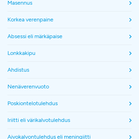
Masennus
Korkea verenpaine
Absessi eli märkäpaise
Lonkkakipu
Ahdistus
Nenäverenvuoto
Poskiontelotulehdus
Iriitti eli värikalvotulehdus
Aivokalvontulehdus eli meningiitti