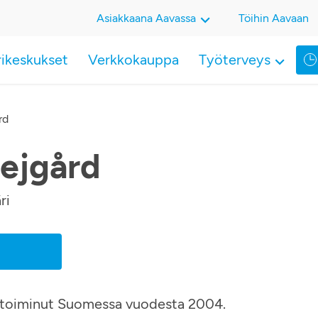
Asiakkaana Aavassa
Töihin Aavaan
rikeskukset
Verkkokauppa
Työterveys
rd
ejgård
ri
 ja toiminut Suomessa vuodesta 2004.