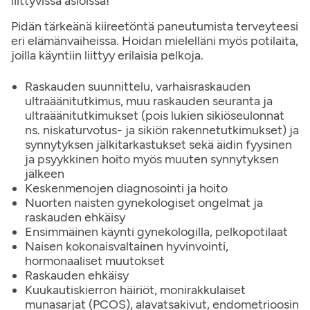
liittyvissä asioissa!
Pidän tärkeänä kiireetöntä paneutumista terveyteesi
eri elämänvaiheissa. Hoidan mielelläni myös potilaita,
joilla käyntiin liittyy erilaisia pelkoja.
Raskauden suunnittelu, varhaisraskauden
ultraäänitutkimus, muu raskauden seuranta ja
ultraäänitutkimukset (pois lukien sikiöseulonnat
ns. niskaturvotus- ja sikiön rakennetutkimukset) ja
synnytyksen jälkitarkastukset sekä äidin fyysinen
ja psyykkinen hoito myös muuten synnytyksen
jälkeen
Keskenmenojen diagnosointi ja hoito
Nuorten naisten gynekologiset ongelmat ja
raskauden ehkäisy
Ensimmäinen käynti gynekologilla, pelkopotilaat
Naisen kokonaisvaltainen hyvinvointi,
hormonaaliset muutokset
Raskauden ehkäisy
Kuukautiskierron häiriöt, monirakkulaiset
munasarjat (PCOS), alavatsakivut, endometrioosin