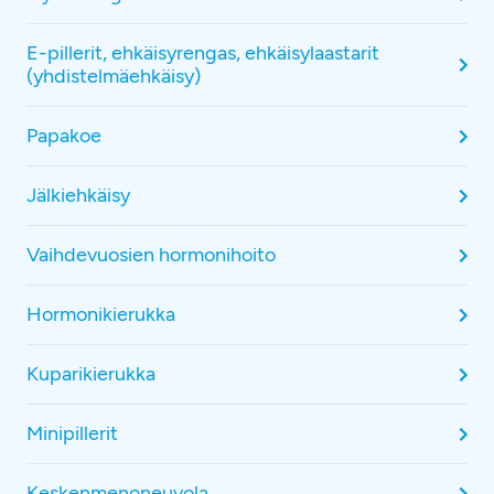
E-pillerit, ehkäisyrengas, ehkäisylaastarit
(yhdistelmäehkäisy)
Papakoe
Jälkiehkäisy
Vaihdevuosien hormonihoito
Hormonikierukka
Kuparikierukka
Minipillerit
Keskenmenoneuvola