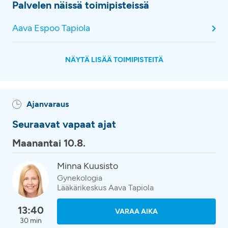
Palvelen näissä toimipisteissä
Aava Espoo Tapiola
NÄYTÄ LISÄÄ TOIMIPISTEITÄ
Ajanvaraus
Seuraavat vapaat ajat
Maanantai 10.8.
Minna Kuusisto
Gynekologia
Lääkärikeskus Aava Tapiola
13:40
VARAA AIKA
30 min